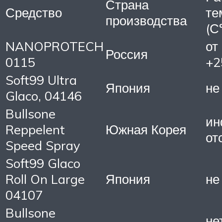
Страна
Средство
те
производства
(С°
NANOPROTECH
от
Россия
0115
+2
Soft99 Ultra
Япония
не
Glaco, 04146
Bullsone
ин
Reppelent
Южная Корея
от
Speed Spray
Soft99 Glaco
Roll On Large
Япония
не
04107
Bullsone
не