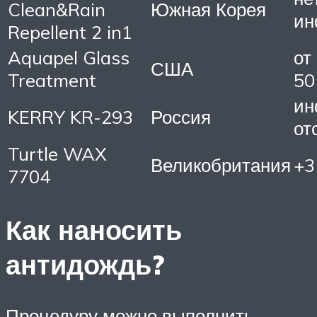
Clean&Rain
Южная Корея
ин
Repellent 2 in1
Aquapel Glass
от
США
Treatment
50
ин
KERRY KR-293
Россия
от
Turtle WAX
Великобритания
+3
7704
Как наносить
антидождь?
Процедуру можно выполнить