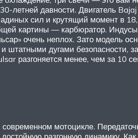
30-летней давности. Двигатель Bajaj
диных сил и крутящий момент в 18,3 
бщей картины — карбюратор. Индусы
Пульсар» очень неплох. Зато модель 
», и штатными дугами безопасности,
ulsar разгоняется менее, чем за 10 се
м современном мотоцикле. Передаточн
а достойную разгонную динамику. Как