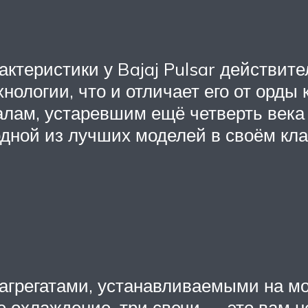
актеристики у Bajaj Pulsar действи
ологии, что и отличает его от орды 
алам, устаревшим ещё четверть века 
дной из лучших моделей в своём кла
агрегатами, устанавливаемыми на мо
 охлаждение, три свечи — это вам н