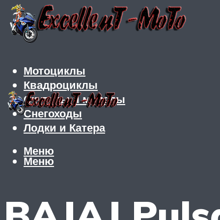
Мотоциклы
Квадроциклы
Скутеры и мопеды
Снегоходы
Лодки и Катера
Меню
Меню
BAJAJ Puls