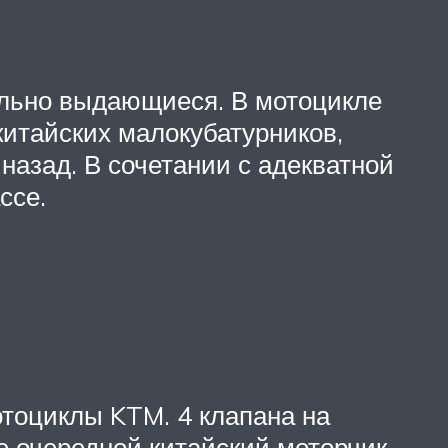
тельно выдающиеся. В мотоцикле
китайских малокубатурников,
назад. В сочетании с адекватной
ссе.
тоциклы KTM. 4 клапана на
е очередной китайский моторчик,