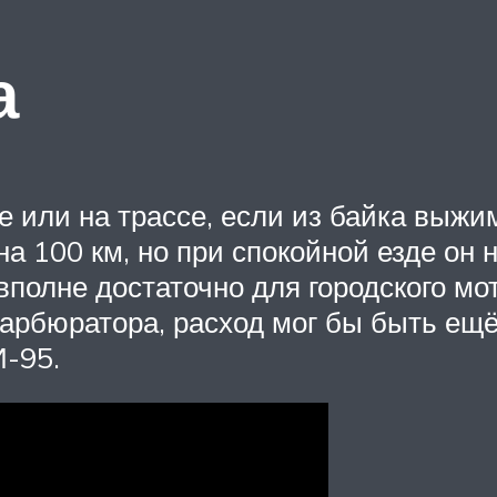
а
е или на трассе, если из байка выжим
на 100 км, но при спокойной езде он 
 вполне достаточно для городского мо
карбюратора, расход мог бы быть ещ
И-95.