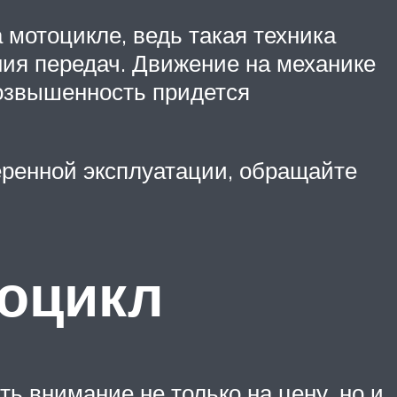
 мотоцикле, ведь такая техника
ния передач. Движение на механике
возвышенность придется
ренной эксплуатации, обращайте
роцикл
ь внимание не только на цену, но и