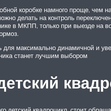
бной коробке намного проще, чем на
 можно делать на контроль переключе
нике в МКПП, только при выезде на 
ормоз.
ь для максимально динамичной и уве
аника станет лучшим выбором
детский квад
о детский квадроцикл, стоит обращат