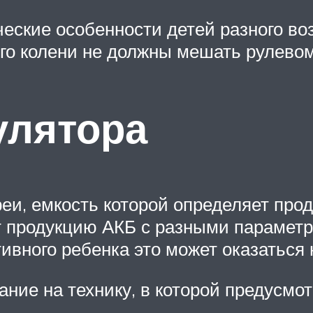
ские особенности детей разного во
 его колени не должны мешать рулево
улятора
реи, емкость которой определяет про
т продукцию АКБ с разными парамет
ктивного ребенка это может оказатьс
ние на технику, в которой предусмо