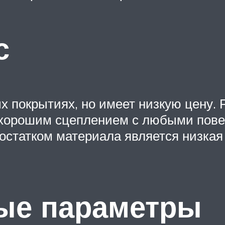
с
х покрытиях, но имеет низкую цену. Р
 хорошим сцеплением с любыми пове
статком материала является низкая
ые параметры