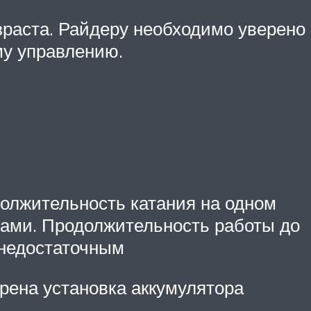
зраста. Райдеру необходимо уверено
му управлению.
должительность катания на одном
рами. Продолжительность работы до
я недостаточным
трена установка аккумулятора