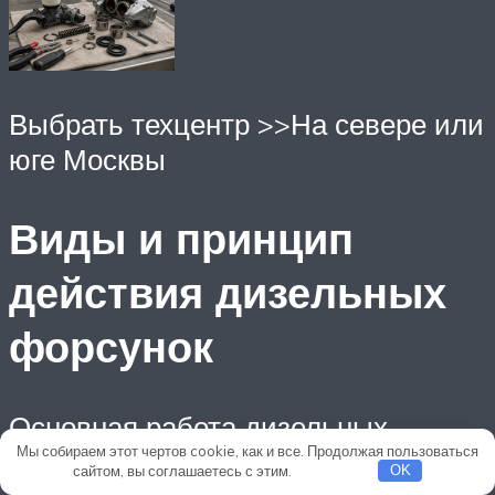
Выбрать техцентр >>На севере или
юге Москвы
Виды и принцип
действия дизельных
форсунок
Основная работа дизельных
Мы собираем этот чертов cookie, как и все. Продолжая пользоваться
моторов заключается в автономной
сайтом, вы соглашаетесь с этим.
Подробнее
OK