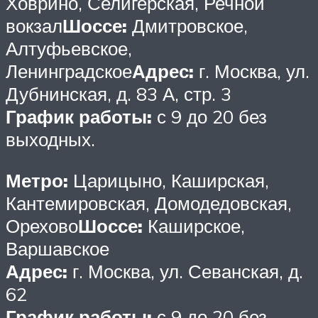
Ховрино, Селигерская, Речной
вокзал
Шоссе:
Дмитровское,
Алтуфьевское,
Ленинградское
Адрес:
г. Москва, ул.
Дубнинская, д. 83 А, стр. 3
График работы:
с 9 до 20 без
выходных.
Метро:
Царицыно, Каширская,
Кантемировская, Домодедовская,
Орехово
Шоссе:
Каширское,
Варшавское
Адрес:
г. Москва, ул. Севанская, д.
62
График работы:
с 9 до 20 без