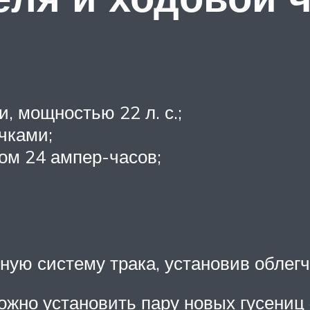
, мощностью 22 л. с.;
очками;
ом 24 ампер-часов;
ную систему трака, установив облег
жно установить пару новых гусениц 