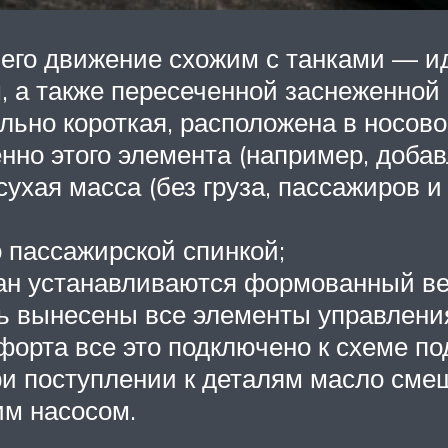
т его движение схожим с танками — 
 а также пересеченной заснеженной 
льно короткая, расположена в носово
нно этого элемента (например, добав
сухая масса (без груза, пассажиров 
 пассажирской спинкой;
ран устанавливаются формованный в
ль вынесены все элементы управления
форта все это подключено к схеме по
ри поступлении к деталям масло сме
м насосом.