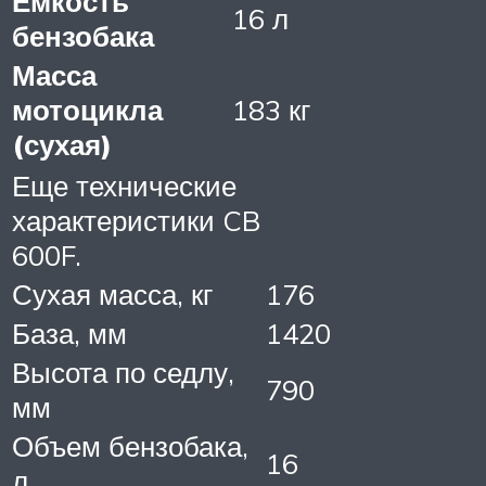
Емкость
16 л
бензобака
Масса
мотоцикла
183 кг
(сухая)
Еще технические
характеристики CB
600F.
Сухая масса, кг
176
База, мм
1420
Высота по седлу,
790
мм
Объем бензобака,
16
л