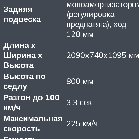
моноамортизаторо
Задняя
(регулировка
подвеска
преднатяга), ход –
128 мм
Длина х
Ширина х
2090x740x1095 м
Высота
Высота по
800 мм
седлу
Разгон до 100
3,3 сек
км/ч
Максимальная
225 км/ч
скорость