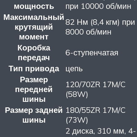
мощность
при 10000 об/мин
Максимальный
82 Нм (8,4 кгм) при
крутящий
8000 об/мин
момент
Коробка
6-ступенчатая
передач
Тип привода
цепь
Размер
120/70ZR 17M/C
передней
(58W)
шины
Размер задней
180/55ZR 17M/C
шины
(73W)
2 диска, 310 мм, 4-