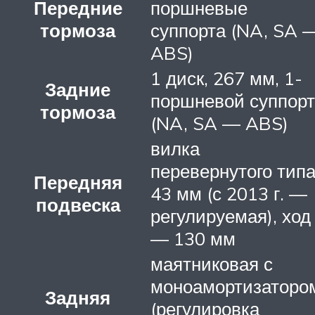
Передние
поршневые
тормоза
суппорта (NA, SA 
ABS)
1 диск, 267 мм, 1-
Задние
поршневой суппорт
тормоза
(NA, SA — ABS)
вилка
перевернутого тип
Передняя
43 мм (с 2013 г. —
подвеска
регулируемая), ход
— 130 мм
маятниковая с
моноамортизаторо
Задняя
(регулировка