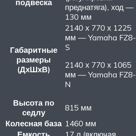
подвеска
преднатяга), ход —
130 мм
2140 х 770 х 1225
мм — Yamaha FZ8-
S
Габаритные
размеры
2140 х 770 х 1065
(ДхШхВ)
мм — Yamaha FZ8-
N
Высота по
815 мм
седлу
Колесная база
1460 мм
Емкость
17 л (включая