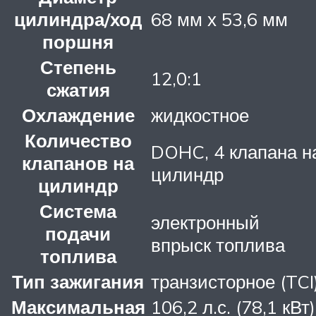
цилиндра/ход
68 мм х 53,6 мм
поршня
Степень
12,0:1
сжатия
Охлаждение
жидкостное
Количество
DOHC, 4 клапана н
клапанов на
цилиндр
цилиндр
Система
электронный
подачи
впрыск топлива
топлива
Тип зажигания
транзисторное (TCI
Максимальная
106,2 л.с. (78,1 кВт)