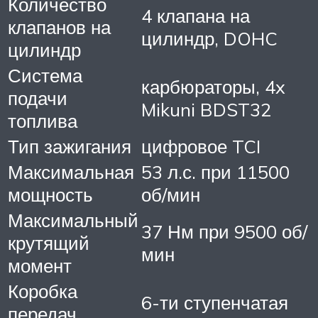
Количество
4 клапана на
клапанов на
цилиндр, DOHC
цилиндр
Система
карбюраторы, 4x
подачи
Mikuni BDST32
топлива
Тип зажигания
цифровое TCI
Максимальная
53 л.с. при 11500
мощность
об/мин
Максимальный
37 Нм при 9500 об/
крутящий
мин
момент
Коробка
6-ти ступенчатая
передач