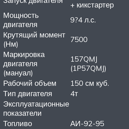
+ кикстартер
Мощность
9?4 л.с.
двигателя
Крутящий момент
7500
(Нм)
Маркировка
157QMJ
двигателя
(1P57QMJ)
(мануал)
Рабочий объем
150 см куб.
Тип двигателя
4т
Эксплуатационные
показатели
Топливо
АИ-92-95