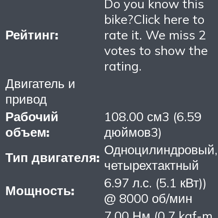
Do you know this
bike?Click here to
Рейтинг:
rate it. We miss 2
votes to show the
rating.
Двигатель и
привод
Рабочий
108.00 см3 (6.59
объем:
дюймов3)
Одноцилиндровый,
Тип двигателя:
четырехтактный
6.97 л.с. (5.1 кВт))
Мощность:
@ 8000 об/мин
7.00 Нм (0.7 kgf-m