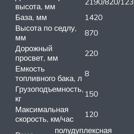
2190/820/12
высота, мм
База, мм
1420
Высота по седлу,
870
мм
Дорожный
220
просвет, мм
Емкость
8
топливного бака, л
Грузоподъемность,
150
кг
Максимальная
120
скорость, км/час
полудуплексная