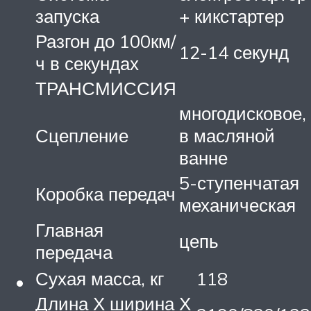
запуска
+ кикстартер
Разгон до 100км/
12-14 секунд
ч в секундах
ТРАНСМИССИЯ
многодисковое,
Сцепление
в масляной
ванне
5-ступенчатая
Коробка передач
механическая
Главная
цепь
передача
Сухая масса, кг
118
Длина Х ширина Х