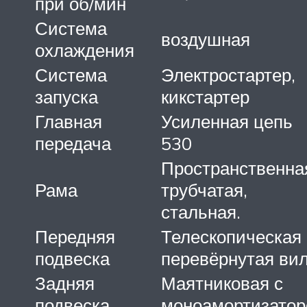
при об/мин
Система
воздушная
охлаждения
Система
Электростартер,
запуска
кикстартер
Главная
Усиленная цепь
передача
530
Пространственна
Рама
трубчатая,
стальная.
Передняя
Телескопическая
подвеска
перевёрнутая ви
Задняя
Маятниковая с
подвеска
моноамортизато