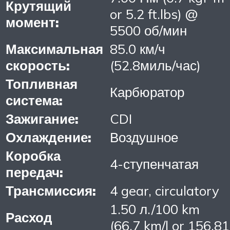
Крутящий
or 5.2 ft.lbs) @
момент:
5500 об/мин
Максимальная
85.0 км/ч
скорость:
(52.8миль/час)
Топливная
Карбюратор
система:
Зажигание:
CDI
Охлаждение:
Воздушное
Коробка
4-ступенчатая
передач:
Трансмиссия:
4 gear, circulatory
1.50 л./100 km
Расход
(66.7 km/l or 156.81