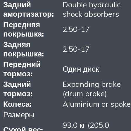
Задний
Double hydraulic
амортизатор:
shock absorbers
Передняя
2.50-17
покрышка:
Задняя
2.50-17
покрышка:
Передний
Один диск
тормоз:
Задний
Expanding brake
тормоз:
(drum brake)
Колеса:
Aluminium or spoke
Размеры
93.0 кг (205.0
Сухой вес: