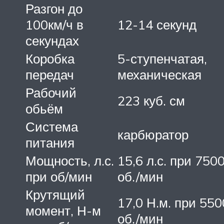
Разгон до
100км/ч в
12-14 секунд
секундах
Коробка
5-ступенчатая,
передач
механическая
Рабочий
223 куб. см
обьём
Система
карбюратор
питания
Мощность, л.с.
15,6 л.с. при 750
при об/мин
об./мин
Крутящий
17,0 Н.м. при 550
момент, Н-м
об./мин