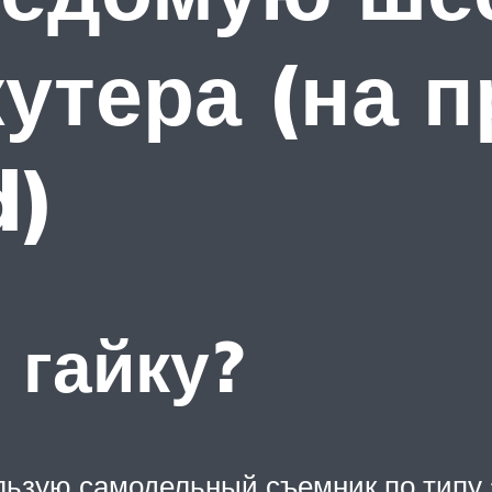
кутера (на 
d)
 гайку?
льзую самодельный съемник по типу з