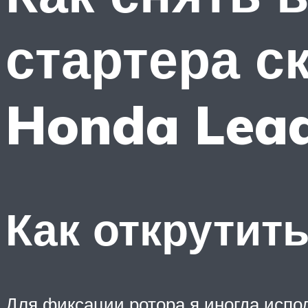
стартера с
Honda Lea
Как открутить
Для фиксации ротора я иногда испо