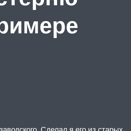
примере
аводского. Сделал я его из старых