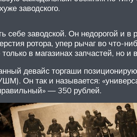
хуже заводского.
ь себе заводской. Он недорогой и в
стия ротора, упер рычаг во что-нибу
 только в магазинах запчастей, но и 
данный девайс торгаши позиционирую
(УШМ). Он так и называется: «униве
«правильный» — 350 рублей.