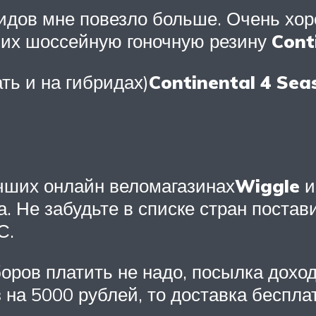
идов мне повезло больше. Очень хо
ь их шоссейную гоночную резину
Cont
ть и на гибридах)
Continental 4 Sea
чших онлайн веломагазинах
Wiggle
и
. Не забудьте в списке стран постав
С.
ров платить не надо, посылка доходи
 на 5000 рублей, то доставка беспла