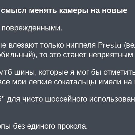
 смысл менять камеры на новые
е поврежденными.
рые влезают только ниппеля Presta (в
бильный), то это станет неприятным
мтб шины, которые я мог бы отметить
все мои легкие сокатальцы имели на 
26″ для чисто шоссейного использова
опы без единого прокола.