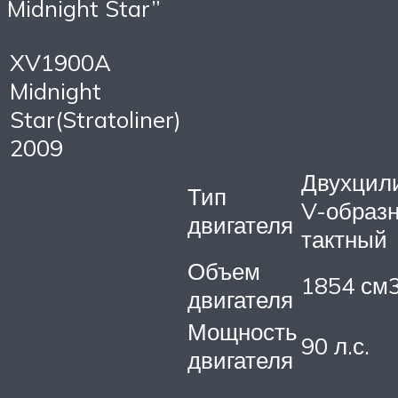
Midnight Star”
XV1900A
Midnight
Star(Stratoliner)
2009
Двухцил
Тип
V-образ
двигателя
тактный
Объем
1854 см
двигателя
Мощность
90 л.с.
двигателя