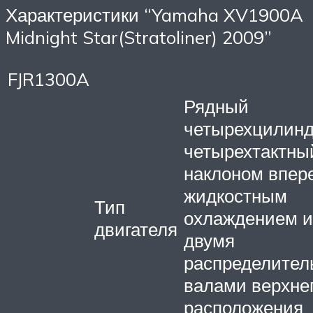
Характеристики “Yamaha XV1900A
Midnight Star(Stratoliner) 2009”
FJR1300A
Рядный
четырехцилин
четырехтактный
наклоном впере
жидкостным
Тип
охлаждением и
двигателя
двумя
распределите
валами верхне
расположения