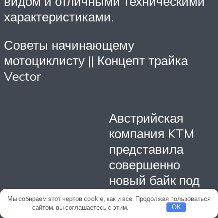
видом и отличными техническими
характеристиками.
Советы начинающему
мотоциклисту || Концепт трайка
Vector
Австрийская
компания KTM
представила
совершенно
новый байк под
названием
Мы собираем этот чертов cookie, как и все. Продолжая пользоваться
сайтом, вы соглашаетесь с этим.
Подробнее
RC390R. Данная
OK