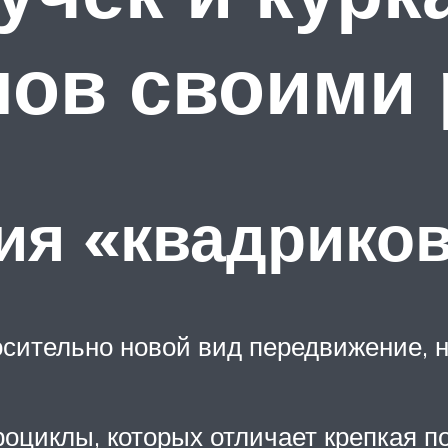
лов своими 
ия «квадрико
осительно новой вид передвижение, 
оциклы, которых отличает крепкая по