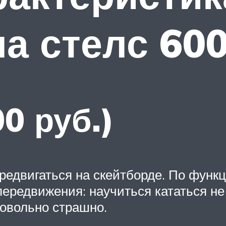
а стелс 60
00 руб.)
едвигаться на скейтборде. По функ
редвижения: научиться кататься не т
довольно страшно.