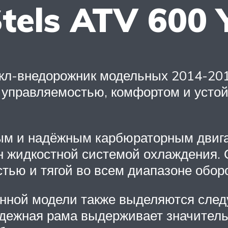
tels ATV 600 
цикл-внедорожник модельных 2014-20
 управляемостью, комфортом и устой
тым и надёжным карбюраторным двига
ен жидкостной системой охлаждения
тью и тягой во всем диапазоне оборо
анной модели также выделяются сле
адежная рама выдерживает значительн