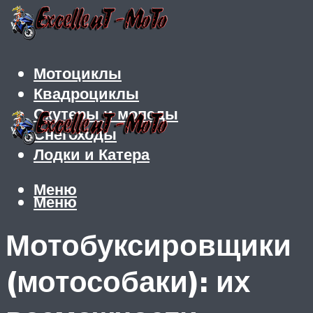
Мотоциклы
Квадроциклы
Скутеры и мопеды
Снегоходы
Лодки и Катера
Меню
Меню
Мотобуксировщики
(мотособаки): их