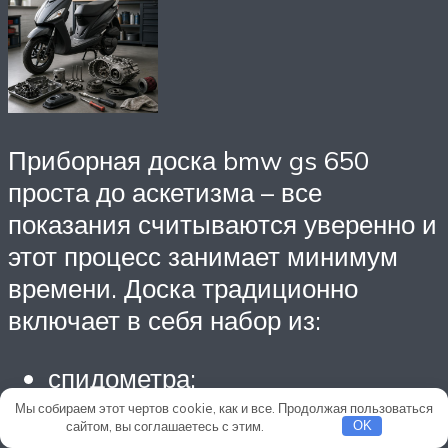
Приборная доска bmw gs 650
проста до аскетизма – все
показания считываются уверенно и
этот процесс занимает минимум
времени. Доска традиционно
включает в себя набор из:
спидометра;
тахометра;
Мы собираем этот чертов cookie, как и все. Продолжая пользоваться
сайтом, вы соглашаетесь с этим.
Подробнее
OK
часов;