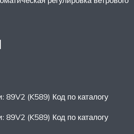
оматическая регулировка ветрового
и
 89V2 (K589) Код по каталогу
 89V2 (K589) Код по каталогу