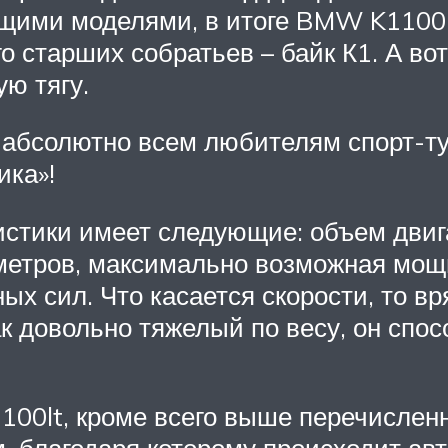
щими моделями, в итоге BMW K1100L
го старших собратьев – байк К1. А в
ю тягу.
абсолютно всем любителям спорт-тур
ика»!
истики имеет следующие: объем двиг
метров, максимально возможная мощн
х сил. Что касается скорости, то вр
ак довольно тяжелый по весу, он спо
00lt, кроме всего выше перечисленно