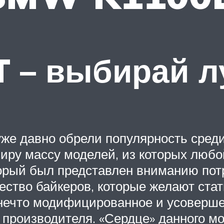
 – выбирай л
уже давно обрели популярность сред
миру массу моделей, из которых любо
торый был представлен вниманию пот
жество байкеров, которые желают ста
ечто модифицированное и усоверше
производителя. «Сердце» данного мо