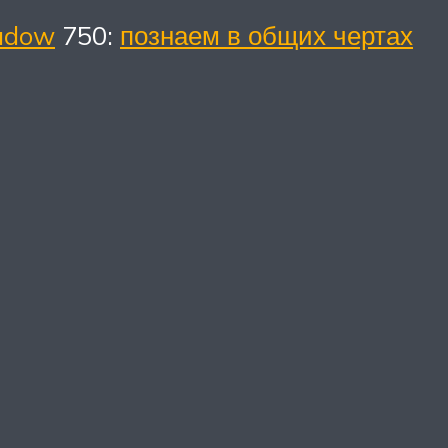
adow
750:
познаем в общих чертах