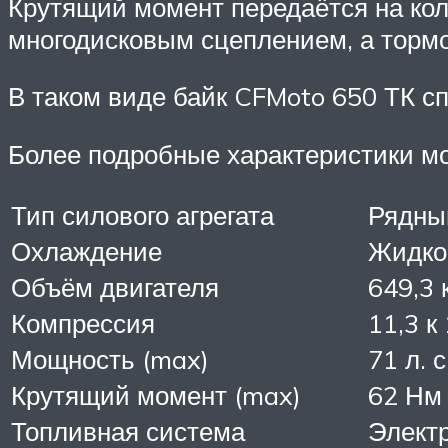
Крутящий момент передаётся на кол
многодисковым сцеплением, а тормо
В таком виде байк CFMoto 650 ТК с
Более подробные характеристики мо
Тип силового агрегата
Рядны
Охлаждение
Жидко
Объём двигателя
649,3 
Компрессия
11,3 к 
Мощность (max)
71 л. 
Крутящий момент (max)
62 Нм 
Топливная система
Элект