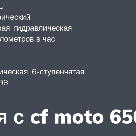
U
рический
ая, гидравлическая
лометров в час
ческая, 6-ступенчатая
98
 с cf moto 6