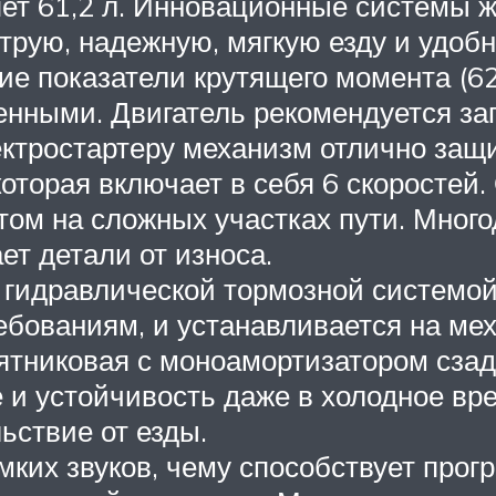
ет 61,2 л. Инновационные системы ж
трую, надежную, мягкую езду и удобн
ие показатели крутящего момента (62
ченными. Двигатель рекомендуется за
ектростартеру механизм отлично защ
оторая включает в себя 6 скоростей.
том на сложных участках пути. Много
ет детали от износа.
 гидравлической тормозной системой
ебованиям, и устанавливается на ме
ятниковая с моноамортизатором сзад
 и устойчивость даже в холодное вре
ьствие от езды.
мких звуков, чему способствует прог