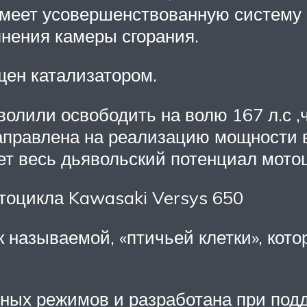
 имеет усовершенствованную систему 
лнения камеры сгорания.
щен катализатором.
волили освободить на волю 167 л.с 
направлена на реализацию мощности 
ет весь дьявольский потенциал мото
тоцикла Kawasaki Versys 650
 называемой, «птичьей клетки», кото
ых режимов и разработана при подд