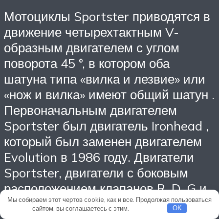
Мотоциклы Sportster приводятся в
движение четырехтактным V-
образным двигателем с углом
поворота 45 °, в котором оба
шатуна типа «вилка и лезвие» или
«нож и вилка» имеют общий
шатун
.
Первоначальным двигателем
Sportster был двигатель Ironhead ,
который был заменен двигателем
Evolution в 1986 году. Двигатели
Sportster, двигатели с боковым
расположением клапанов R, D, G и
Мы собираем этот чертов cookie, как и все. Продолжая пользоваться
W моделей 1929 объемом 45 куб.
сайтом, вы соглашаетесь с этим.
Подробнее
OK