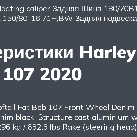
n floating caliper Задняя Шина 180/7
на 150/80-16,71H,BW Задняя подвеска
еристики Harley
b 107 2020
tail Fat Bob 107 Front Wheel Denim b
im black, Structure cast aluminium w
96 kg / 652.5 lbs Rake (steering head