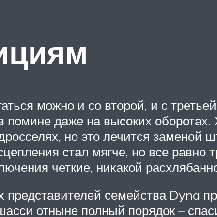
ициям
гаться можно и со второй, и с треть
и в помине даже на высоких оборотах.
росселях, но это лечится заменой шт
цепления стал мягче, но все равно т
ключения четкие, никакой расхлябанно
 представителей семейства Dyna пр
 шасси отныне полный порядок – спа