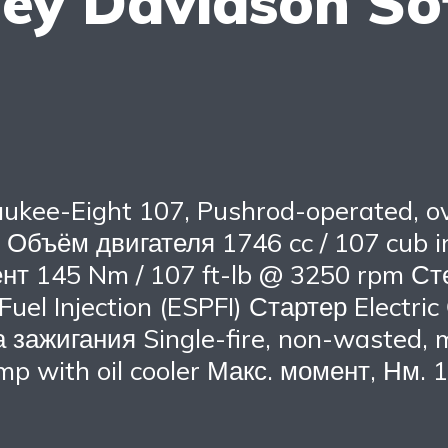
ey Davidson Sof
ukee-Eight 107, Pushrod-operated, ove
nder Объём двигателя 1746 cc / 107 cu
т 145 Nm / 107 ft-lb @ 3250 rpm Ст
 Fuel Injection (ESPFI) Стартер Electr
а зажигания Single-fire, non-wasted, 
p with oil cooler Макс. момент, Нм. 