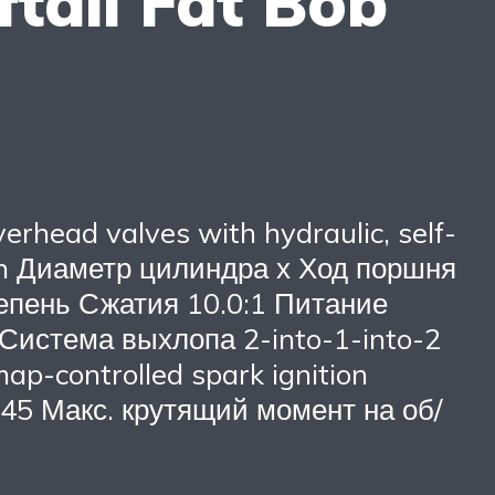
tail Fat Bob
rhead valves with hydraulic, self-
b in Диаметр цилиндра х Ход поршня
епень Сжатия 10.0:1 Питание
ic Система выхлопа 2-into-1-into-2
map-controlled spark ignition
145 Макс. крутящий момент на об/