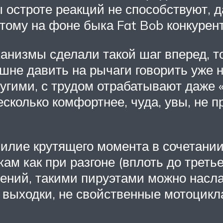
остроте реакций не способствуют, да
этому на фоне быка Fat Bob конкуре
ханизмы сделали такой шаг вперед, т
шне давить на рычаги говорить уже н
угими, с трудом отрабатывают даже 
сколько комфортнее, чуда, увы, не п
билие крутящего момента в сочетании
ам как при разгоне (вплоть до третье
мений, такими пируэтами можно насл
выходки, не свойственные мотоциклам