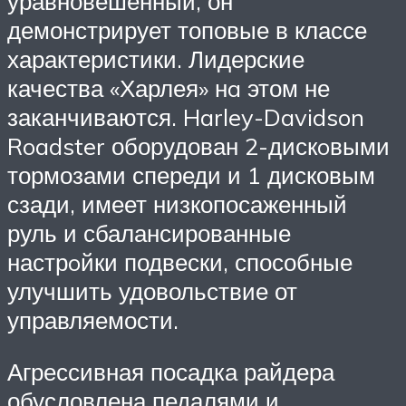
уравновешенный, он
демонстрирует топовые в классе
характеристики. Лидерские
качества «Харлея» нa этом не
заканчиваются. Harley-Davidson
Roadster оборудован 2-дискoвыми
тормозами спереди и 1 дисковым
сзади, имеет низкопосаженный
руль и сбалансированные
настрoйки подвески, способные
улучшить удовольствие от
управляемости.
Агрессивная посадка райдера
обусловлена педалями и