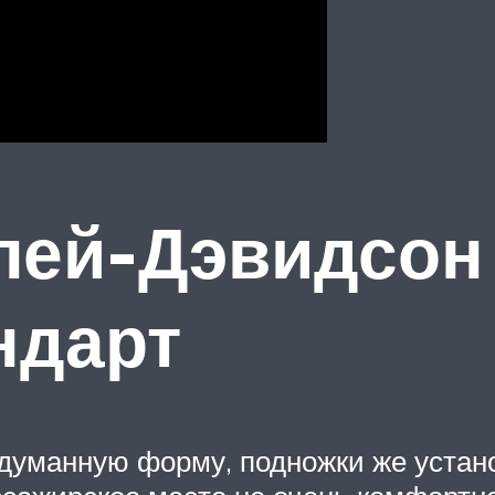
лей-Дэвидсон
ндарт
уманную форму, подножки же устано