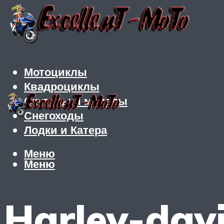
Мотоциклы
Квадроциклы
Скутеры и мопеды
Снегоходы
Лодки и Катера
Меню
Меню
Harley-davi