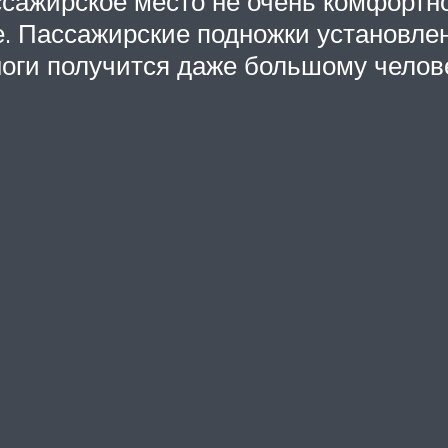
сажирское место не очень комфортно
ое. Пассажирские подножки установл
 ноги получится даже большому челов