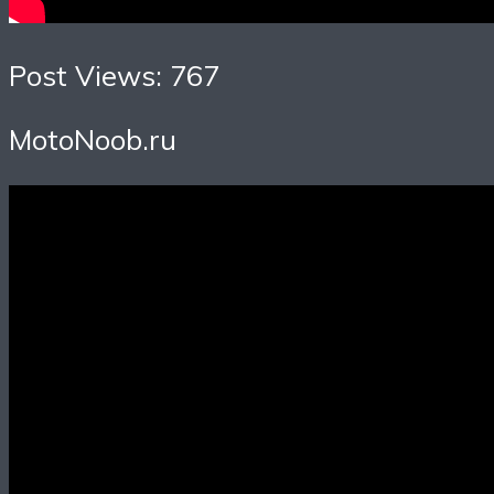
Post Views: 767
MotoNoob.ru