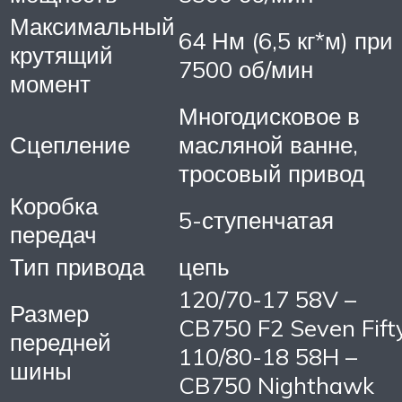
Максимальный
64 Нм (6,5 кг*м) при
крутящий
7500 об/мин
момент
Многодисковое в
Сцепление
масляной ванне,
тросовый привод
Коробка
5-ступенчатая
передач
Тип привода
цепь
120/70-17 58V –
Размер
CB750 F2 Seven Fift
передней
110/80-18 58H –
шины
CB750 Nighthawk