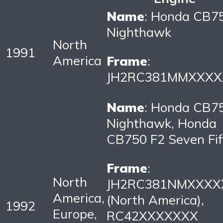
Name
: Honda CB7
Nighthawk
North
1991
America
Frame
:
JH2RC381MMXXXX
Name
: Honda CB7
Nighthawk, Honda
CB750 F2 Seven Fif
Frame
:
North
JH2RC381NMXXXX
America,
(North America),
1992
Europe,
RC42XXXXXXX