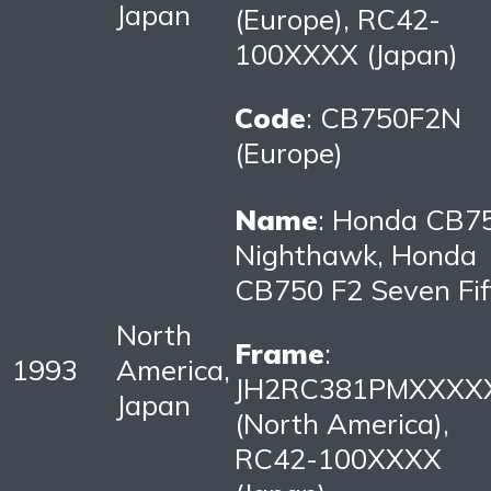
Japan
(Europe), RC42-
100XXXX (Japan)
Code
: CB750F2N
(Europe)
Name
: Honda CB7
Nighthawk, Honda
CB750 F2 Seven Fif
North
Frame
:
1993
America,
JH2RC381PMXXXX
Japan
(North America),
RC42-100XXXX