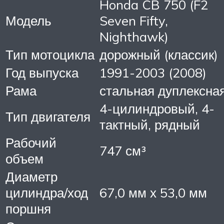
Honda CB 750 (F2
Модель
Seven Fifty,
Nighthawk)
Тип мотоцикла
дорожный (классик)
Год выпуска
1991-2003 (2008)
Рама
стальная дуплексна
4-цилиндровый, 4-
Тип двигателя
тактный, рядный
Рабочий
747 см³
объем
Диаметр
цилиндра/ход
67,0 мм х 53,0 мм
поршня