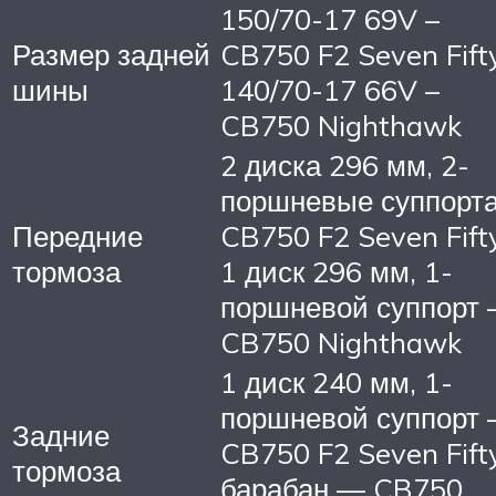
150/70-17 69V –
Размер задней
CB750 F2 Seven Fift
шины
140/70-17 66V –
CB750 Nighthawk
2 диска 296 мм, 2-
поршневые суппорта
Передние
CB750 F2 Seven Fift
тормоза
1 диск 296 мм, 1-
поршневой суппорт
CB750 Nighthawk
1 диск 240 мм, 1-
поршневой суппорт 
Задние
CB750 F2 Seven Fift
тормоза
барабан — CB750