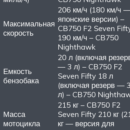
206 км/ч (180 км/ч 
японские версии) –
Максимальная
CB750 F2 Seven Fift
скорость
190 км/ч – CB750
Nighthawk
20 л (включая резер
— 3 л) – CB750 F2
Емкость
Seven Fifty 18 л
бензобака
(включая резерв — 
л) – CB750 Nightha
215 кг – CB750 F2
Масса
Seven Fifty 210 кг (2
мотоцикла
кг — версия для