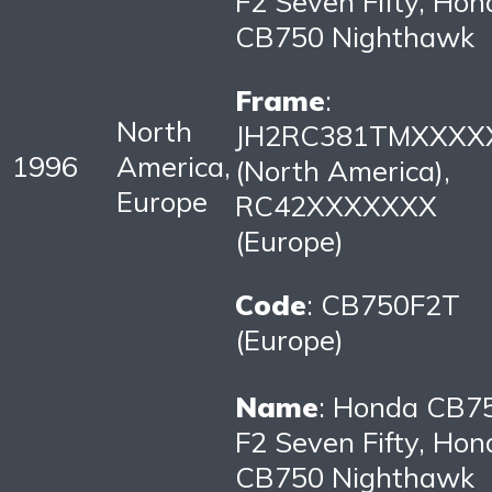
F2 Seven Fifty, Hon
CB750 Nighthawk
Frame
:
North
JH2RC381TMXXXX
1996
America,
(North America),
Europe
RC42XXXXXXX
(Europe)
Code
: CB750F2T
(Europe)
Name
: Honda CB7
F2 Seven Fifty, Hon
CB750 Nighthawk