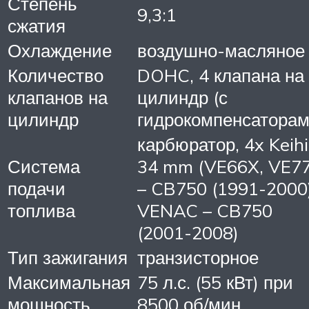
Степень
9,3:1
сжатия
Охлаждение
воздушно-масляное
Количество
DOHC, 4 клапана на
клапанов на
цилиндр (с
цилиндр
гидрокомпенсаторам
карбюратор, 4x Keih
Система
34 mm (VE66X, VE7
подачи
– CB750 (1991-2000)
топлива
VENAC – CB750
(2001-2008)
Тип зажигания
транзисторное
Максимальная
75 л.с. (55 кВт) при
мощность
8500 об/мин