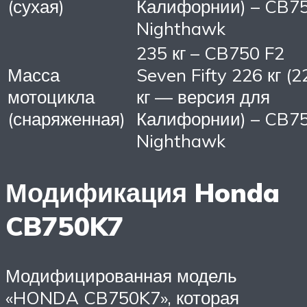
(сухая)
Калифорнии) – CB7
Nighthawk
235 кг – CB750 F2
Масса
Seven Fifty 226 кг (2
мотоцикла
кг — версия для
(снаряженная)
Калифорнии) – CB7
Nighthawk
Модификация Honda
CB750K7
Модифицированная модель
«HONDA CB750K7», которая