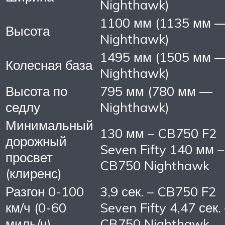
Nighthawk)
1100 мм (1135 мм 
Высота
Nighthawk)
1495 мм (1505 мм 
Колесная база
Nighthawk)
Высота по
795 мм (780 мм —
седлу
Nighthawk)
Минимальный
130 мм – CB750 F2
дорожный
Seven Fifty 140 мм –
просвет
CB750 Nighthawk
(клиренс)
Разгон 0-100
3,9 сек. – CB750 F2
км/ч (0-60
Seven Fifty 4,47 сек.
миль/ч)
CB750 Nighthawk