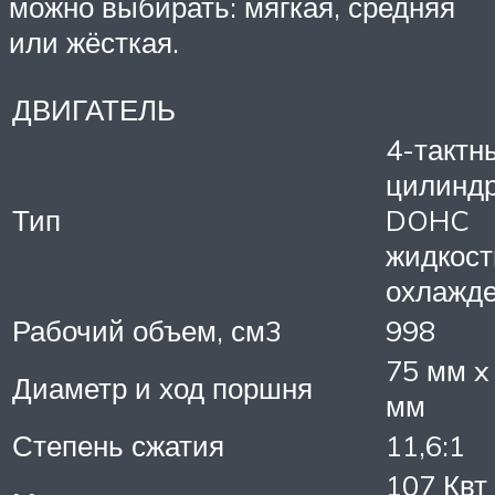
можно выбирать: мягкая, средняя
или жёсткая.
ДВИГАТЕЛЬ
4-тактн
цилинд
Тип
DOHC
жидкост
охлажд
Рабочий объем, см3
998
75 мм x
Диаметр и ход поршня
мм
Степень сжатия
11,6:1
107 Квт