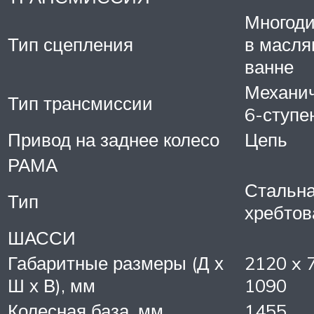
Многоди
Тип сцепления
в масля
ванне
Механи
Тип трансмиссии
6-ступе
Привод на заднее колесо
Цепь
РАМА
Стальн
Тип
хребтов
ШАССИ
Габаритные размеры (Д х
2120 x 
Ш х В), мм
1090
Колесная база, мм
1455