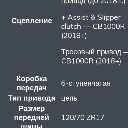
привод (до 2018 г.)
+ Assist & Slipper
Сцепление
clutch — CB1000R
(2018+)
Тросовый привод 
CB1000R (2018+)
Коробка
6-ступенчатая
передач
Тип привода
цепь
Размер
передней
120/70 ZR17
шины