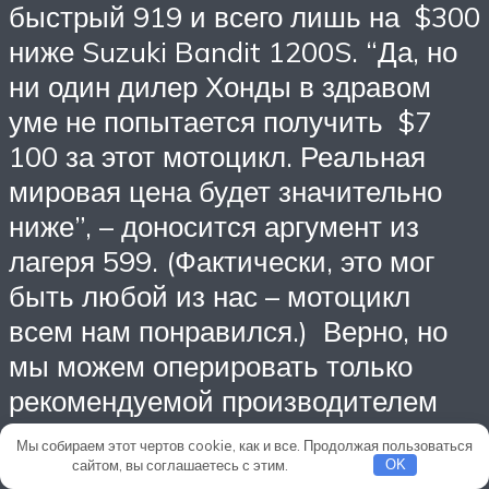
быстрый 919 и всего лишь на $300
ниже Suzuki Bandit 1200S. “Да, но
ни один дилер Хонды в здравом
уме не попытается получить $7
100 за этот мотоцикл. Реальная
мировая цена будет значительно
ниже”, – доносится аргумент из
лагеря 599. (Фактически, это мог
быть любой из нас – мотоцикл
всем нам понравился.) Верно, но
мы можем оперировать только
рекомендуемой производителем
розничной ценой на 2004 год, и
Мы собираем этот чертов cookie, как и все. Продолжая пользоваться
если вы можете сбить 10 или 15
сайтом, вы соглашаетесь с этим.
Подробнее
OK