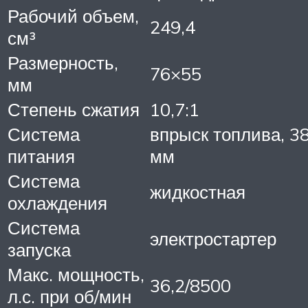
Рабочий объем,
249,4
см³
Размерность,
76×55
мм
Степень сжатия
10,7:1
Система
впрыск топлива, 3
питания
мм
Система
жидкостная
охлаждения
Система
электростартер
запуска
Макс. мощность,
36,2/8500
л.с. при об/мин