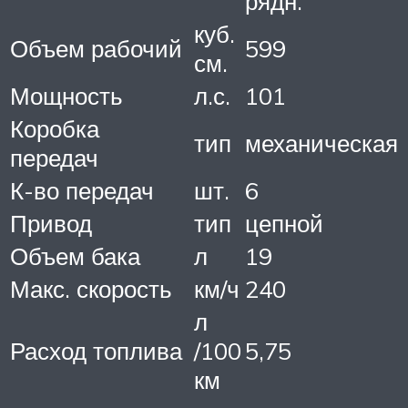
рядн.
куб.
Объем рабочий
599
см.
Мощность
л.с.
101
Коробка
тип
механическая
передач
К-во передач
шт.
6
Привод
тип
цепной
Объем бака
л
19
Макс. скорость
км/ч
240
л
Расход топлива
/100
5,75
км