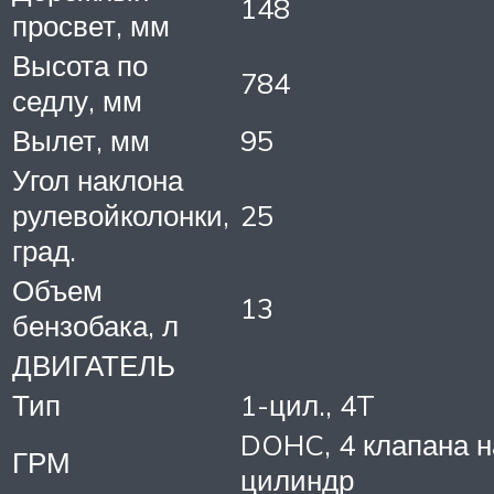
148
просвет, мм
Высота по
784
седлу, мм
Вылет, мм
95
Угол наклона
рулевойколонки,
25
град.
Объем
13
бензобака, л
ДВИГАТЕЛЬ
Тип
1-цил., 4T
DOHC, 4 клапана н
ГРМ
цилиндр