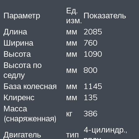
Ед.
Параметр
Показатель
изм.
Длина
мм
2085
Ширина
мм
760
Высота
мм
1090
Высота по
мм
800
седлу
База колесная
мм
1145
Клиренс
мм
135
Масса
кг
386
(снаряженная)
4-цилиндр.,
Двигатель
тип