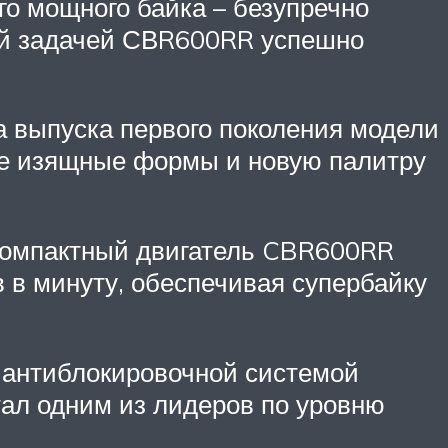
го мощного байка – безупречно
той задачей СВR600RR успешно
а выпуска первого поколения модели
лее изящные формы и новую палитру
ркомпактный двигатель CBR600RR
 в минуту, обеспечивая супербайку
 антиблокировочной системой
тал одним из лидеров по уровню