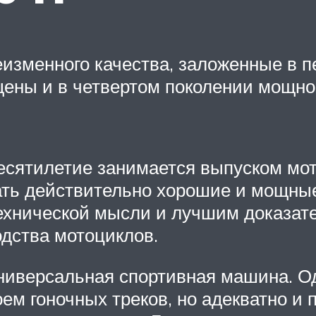
еизменного качества, заложенные в 
ены и в четвертом поколении мощно
есятилетие занимается выпуском мот
ать действительно хорошие и мощны
ехнической мысли и лучшим доказат
одства мотоциклов.
иверсальная спортивная машина. Оди
м гоночных треков, но адекватно и 