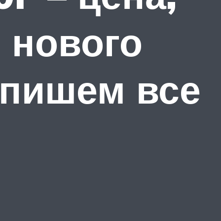
 нового
спишем все