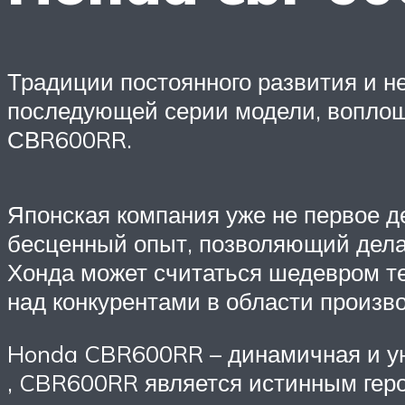
Традиции постоянного развития и н
последующей серии модели, воплощ
СВR600RR.
Японская компания уже не первое д
бесценный опыт, позволяющий дел
Хонда может считаться шедевром т
над конкурентами в области произв
Honda CBR600RR – динамичная и ун
, CBR600RR является истинным герое