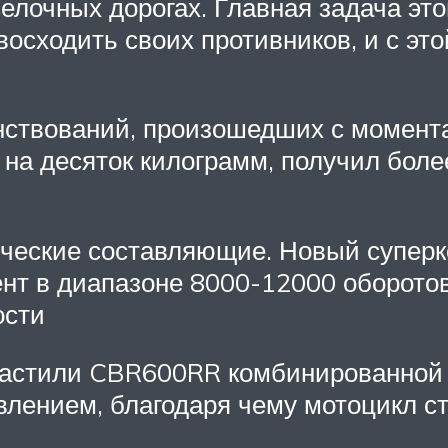
елочных дорогах. Главная задача это
восходить своих противников, и с э
нствований, произошедших с момент
е на десяток килограмм, получил бо
хнические составляющие. Новый супе
нт в диапазоне 8000-12000 оборотов
ости
настили CBR600RR комбинированной
влением, благодаря чему мотоцикл с