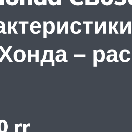
актеристики
Хонда – ра
0 rr