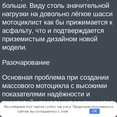
больше. Виду столь значительной
нагрузки на довольно лёгкое шасси
мотоциклист как бы прижимается к
асфальту, что и подтверждается
приземистым дизайном новой
модели.
Разочарование
Основная проблема при создании
массового мотоцикла с высокими
показателями надёжности и
простотой управления заключается
Мы собираем этот чертов cookie, как и все. Продолжая пользоваться
в том, что для более опытных
сайтом, вы соглашаетесь с этим.
Подробнее
OK