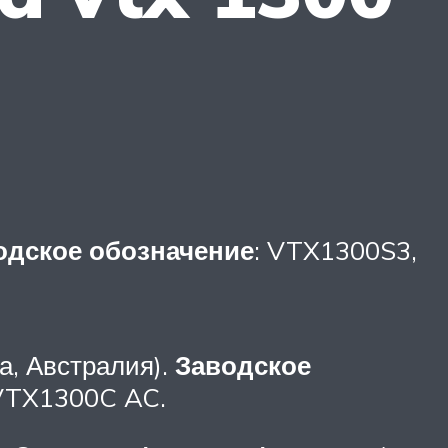
одское обозначение
: VTX1300S3,
, Австралия).
Заводское
VTX1300C AC.