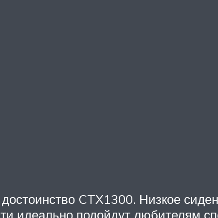
 достоинство CTX1300. Низкое сидень
сти идеально подойдут любителям сп