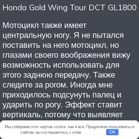
Honda Gold Wing Tour DCT GL1800
Мотоцикл также имеет
центральную ногу. Я не пытался
поставить на него мотоцикл, но
глазами своего воображения вижу
возможность использовать для
этого заднюю передачу. Также
следите за рогом. Иногда мне
приходилось подсунуть палец и
ударить по рогу. Эффект ставит
вертикаль, потому что выявляет
звук автомобильной трубы.
Мы собираем этот чертов cookie, как и все. Продолжая пользоваться
сайтом, вы соглашаетесь с этим.
Подробнее
OK