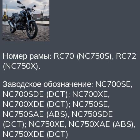
Номер рамы: RC70 (NC750S), RC72
(NC750X).
Заводское обозначение: NC700SE,
NC700SDE (DCT); NC700XE,
NC700XDE (DCT); NC750SE,
NC750SAE (ABS), NC750SDE
(DCT); NC750XE, NC750XAE (ABS),
NC750XDE (DCT)