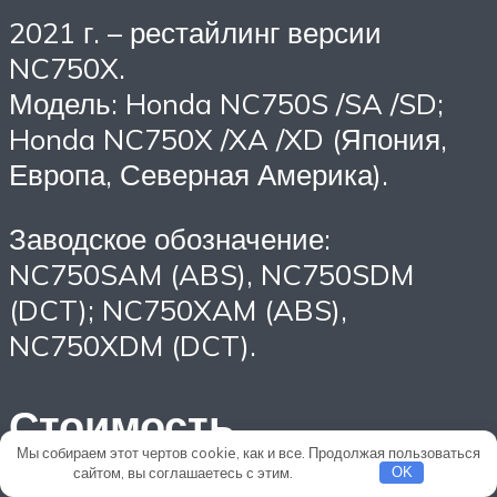
2021 г. – рестайлинг версии
NC750X.
Модель: Honda NC750S /SA /SD;
Honda NC750X /XA /XD (Япония,
Европа, Северная Америка).
Заводское обозначение:
NC750SAM (ABS), NC750SDM
(DCT); NC750XAM (ABS),
NC750XDM (DCT).
Стоимость
Мы собираем этот чертов cookie, как и все. Продолжая пользоваться
сайтом, вы соглашаетесь с этим.
Подробнее
OK