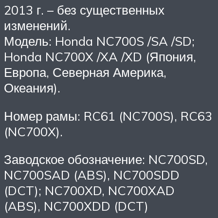
2013 г. – без существенных
изменений.
Модель: Honda NC700S /SA /SD;
Honda NC700X /XA /XD (Япония,
Европа, Северная Америка,
Океания).
Номер рамы: RC61 (NC700S), RC63
(NC700X).
Заводское обозначение: NC700SD,
NC700SAD (ABS), NC700SDD
(DCT); NC700XD, NC700XAD
(ABS), NC700XDD (DCT)