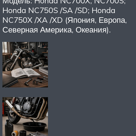
Модель: Honda NC700X, NC700S;
Honda NC750S /SA /SD; Honda
NC750X /XA /XD (Япония, Европа,
Северная Америка, Океания).