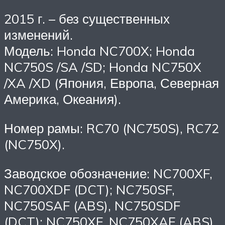
2015 г. – без существенных
изменений.
Модель: Honda NC700X; Honda
NC750S /SA /SD; Honda NC750X
/XA /XD (Япония, Европа, Северная
Америка, Океания).
Номер рамы: RC70 (NC750S), RC72
(NC750X).
Заводское обозначение: NC700XF,
NC700XDF (DCT); NC750SF,
NC750SAF (ABS), NC750SDF
(DCT); NC750XF, NC750XAF (ABS),