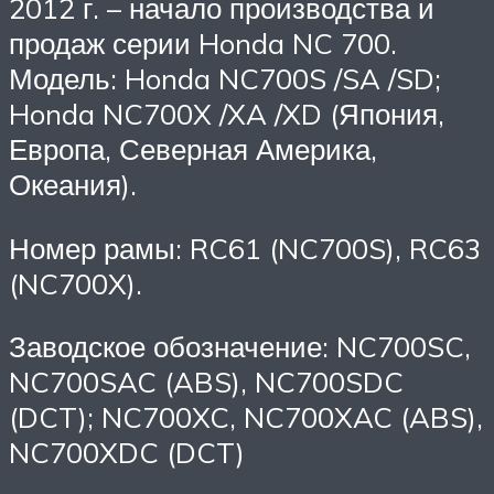
2012 г. – начало производства и
продаж серии Honda NC 700.
Модель: Honda NC700S /SA /SD;
Honda NC700X /XA /XD (Япония,
Европа, Северная Америка,
Океания).
Номер рамы: RC61 (NC700S), RC63
(NC700X).
Заводское обозначение: NC700SC,
NC700SAC (ABS), NC700SDC
(DCT); NC700XC, NC700XAC (ABS),
NC700XDC (DCT)