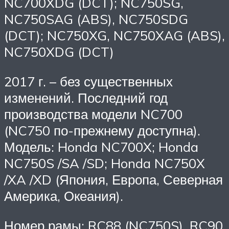
NC700XDG (DCT); NC750SG,
NC750SAG (ABS), NC750SDG
(DCT); NC750XG, NC750XAG (ABS),
NC750XDG (DCT)
2017 г. – без существенных
изменений. Последний год
производства модели NC700
(NC750 по-прежнему доступна).
Модель: Honda NC700X; Honda
NC750S /SA /SD; Honda NC750X
/XA /XD (Япония, Европа, Северная
Америка, Океания).
Номер рамы: RC88 (NC750S), RC90