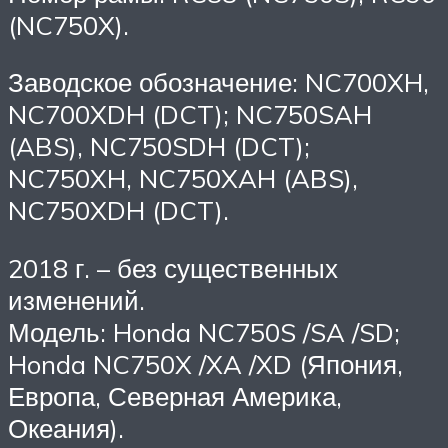
(NC750X).
Заводское обозначение: NC700XH,
NC700XDH (DCT); NC750SAH
(ABS), NC750SDH (DCT);
NC750XH, NC750XAH (ABS),
NC750XDH (DCT).
2018 г. – без существенных
изменений.
Модель: Honda NC750S /SA /SD;
Honda NC750X /XA /XD (Япония,
Европа, Северная Америка,
Океания).