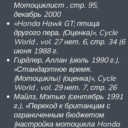
Мотоциклист
, стр.
95,
декабрь 2000
«Honda Hawk GT; птица
другого пера. (Оценка)»,
Cycle
World
, vol.
27 нет.
6, стр.
34 (6
июня 1988 г.
Гирдлер, Аллан (июль 1990 г.),
«Стандартное время.
(Мотоциклы) (оценка)»,
Cycle
World
, vol.
29 нет.
7, стр.
26
Майлз, Мэтью (сентябрь 1991
г.), «Переход к британцам с
ограниченным бюджетом
(настройка мотоцикла Honda