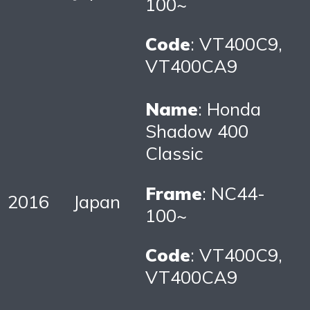
100~
Code
: VT400C9,
VT400CA9
Name
: Honda
Shadow 400
Classic
Frame
: NC44-
2016
Japan
100~
Code
: VT400C9,
VT400CA9