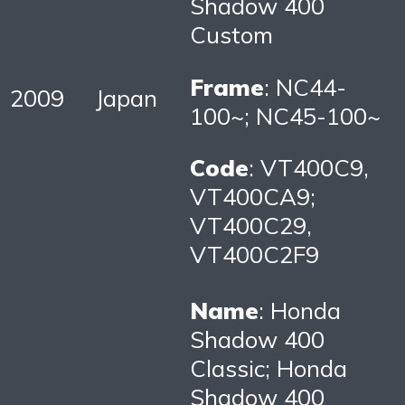
Shadow 400
Custom
Frame
: NC44-
2009
Japan
100~; NC45-100~
Code
: VT400C9,
VT400CA9;
VT400C29,
VT400C2F9
Name
: Honda
Shadow 400
Classic; Honda
Shadow 400