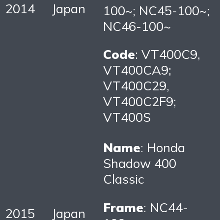
2014
Japan
100~; NC45-100~;
NC46-100~
Code
: VT400C9,
VT400CA9;
VT400C29,
VT400C2F9;
VT400S
Name
: Honda
Shadow 400
Classic
Frame
: NC44-
2015
Japan