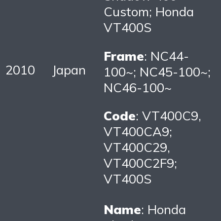
Custom; Honda
VT400S
Frame
: NC44-
2010
Japan
100~; NC45-100~;
NC46-100~
Code
: VT400C9,
VT400CA9;
VT400C29,
VT400C2F9;
VT400S
Name
: Honda