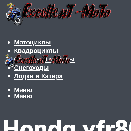
Мотоциклы
Квадроциклы
Скутеры и мопеды
Снегоходы
Лодки и Катера
Меню
Меню
Honda vfr80