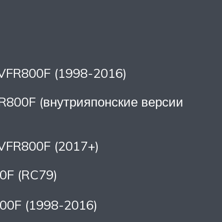
– VFR800F (1998-2016)
VFR800F (внутрияпонские версии
– VFR800F (2017+)
00F (RC79)
800F (1998-2016)