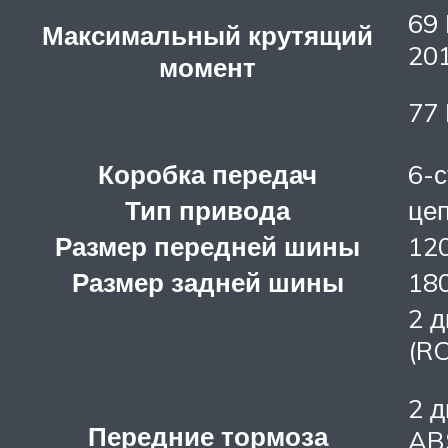
69 
Максимальный крутящий
20
момент
77 
Коробка передач
6-с
Тип привода
це
Размер передней шины
12
Размер задней шины
18
2 д
(RC
2 д
Передние тормоза
AB