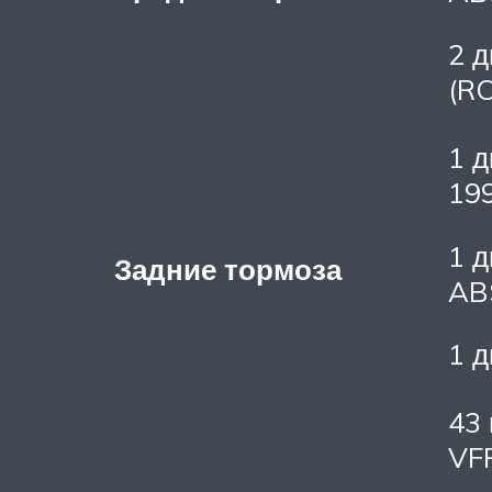
2 д
(R
1 д
19
1 д
Задние тормоза
AB
1 д
43 
VF