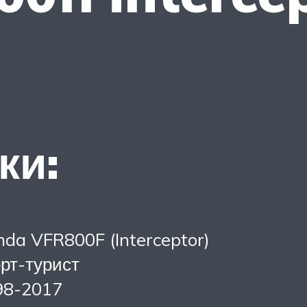
ки:
da VFR800F (Interceptor)
рт-турист
98-2017