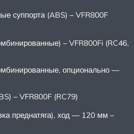
ные суппорта (ABS) – VFR800F
комбинированные) – VFR800Fi (RC46,
(комбинированные, опционально —
ABS) – VFR800F (RC79)
ка преднатяга), ход — 120 мм –