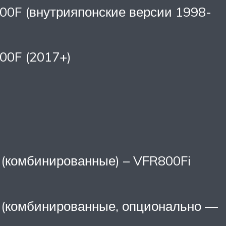
800F (внутрияпонские версии 1998-
800F (2017+)
 (комбинированные) – VFR800Fi
а (комбинированные, опционально —