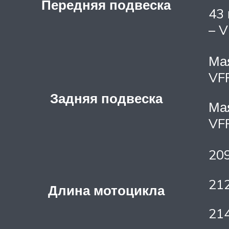
Передняя подвеска
43 
– 
Мая
VF
Задняя подвеска
Мая
VF
209
21
Длина мотоцикла
21