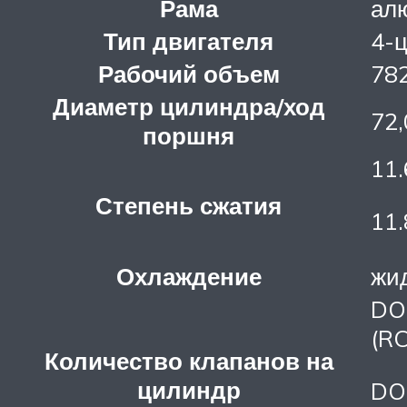
Рама
ал
Тип двигателя
4-ц
Рабочий объем
782
Диаметр цилиндра/ход
72,
поршня
11.
Степень сжатия
11.
Охлаждение
жи
DO
(RC
Количество клапанов на
цилиндр
DO