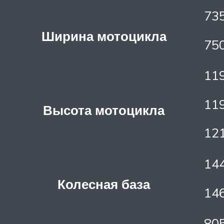
735
Ширина мотоцикла
75
119
11
Высота мотоцикла
12
144
Колесная база
14
805