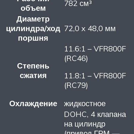
782 см³
объем
Диаметр
цилиндра/ход
72,0 x 48,0 мм
поршня
11.6:1 – VFR800F
(RC46)
Степень
сжатия
11.8:1 – VFR800F
(RC79)
Охлаждение
жидкостное
DOHC, 4 клапана
на цилиндр
(привод ГРМ —