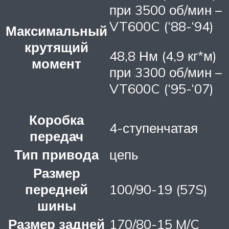
при 3500 об/мин –
VT600C (‘88-‘94)
Максимальный
крутящий
48,8 Нм (4,9 кг*м)
момент
при 3300 об/мин –
VT600C (‘95-‘07)
Коробка
4-ступенчатая
передач
Тип привода
цепь
Размер
передней
100/90-19 (57S)
шины
Размер задней
170/80-15 M/C