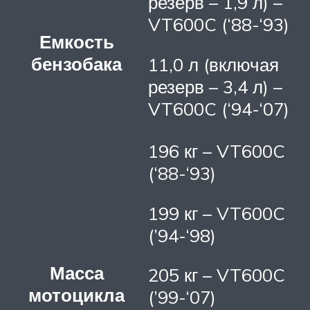
резерв – 1,9 л) –
VT600C (‘88-‘93)
Емкость
бензобака
11,0 л (включая
резерв – 3,4 л) –
VT600C (‘94-‘07)
196 кг – VT600C
(‘88-‘93)
199 кг – VT600C
(’94-‘98)
Масса
205 кг – VT600C
мотоцикла
(’99-‘07)