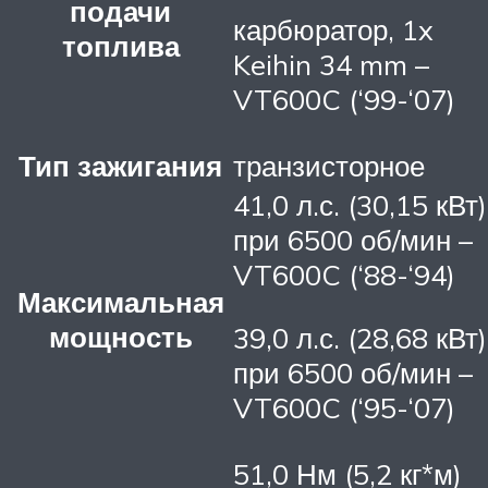
подачи
карбюратор, 1x
топлива
Keihin 34 mm –
VT600C (‘99-‘07)
Тип зажигания
транзисторное
41,0 л.с. (30,15 кВт)
при 6500 об/мин –
VT600C (‘88-‘94)
Максимальная
мощность
39,0 л.с. (28,68 кВт)
при 6500 об/мин –
VT600C (‘95-‘07)
51,0 Нм (5,2 кг*м)