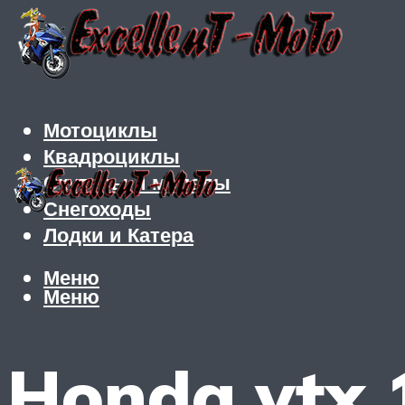
Мотоциклы
Квадроциклы
Скутеры и мопеды
Снегоходы
Лодки и Катера
Меню
Меню
Honda vtx 