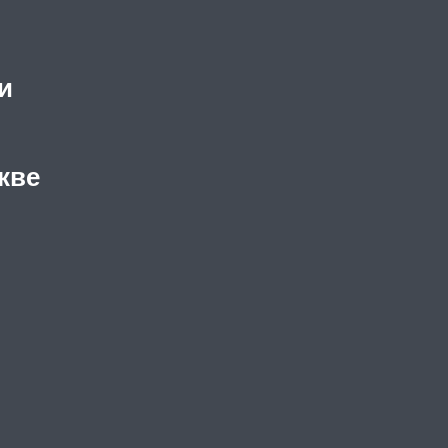
и
кве