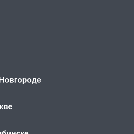
 Новгороде
кве
ябинске