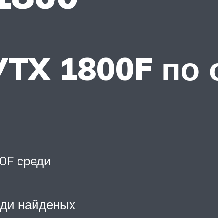
VTX 1800F по
0F среди
еди найденых