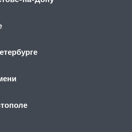
е
етербурге
мени
стополе