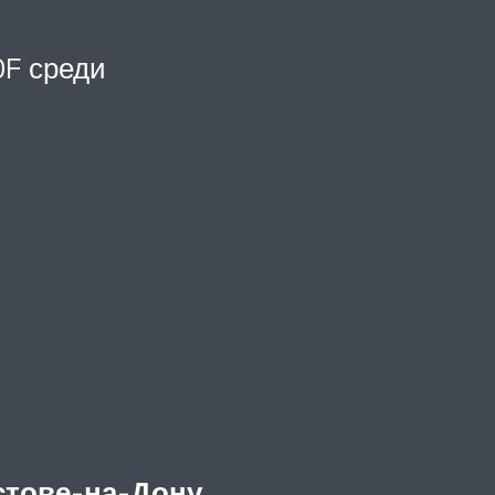
F среди
стове-на-Дону