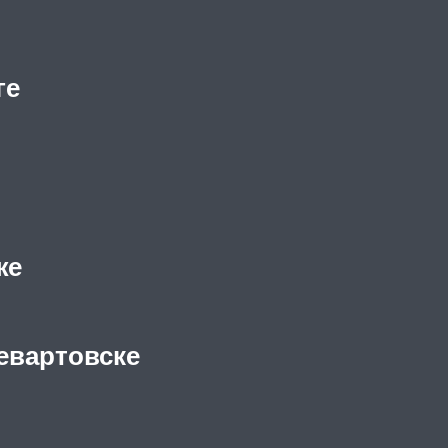
ге
же
евартовске