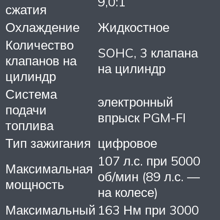
9,0:1
сжатия
Охлаждение
Жидкостное
Количество
SOHC, 3 клапана
клапанов на
на цилиндр
цилиндр
Система
электронный
подачи
впрыск PGM-FI
топлива
Тип зажигания
цифровое
107 л.с. при 5000
Максимальная
об/мин (89 л.с. —
мощность
на колесе)
Максимальный
163 Нм при 3000