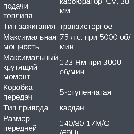
карбюратор, CV, 38
подачи
мм
топлива
Тип зажигания
транзисторное
Максимальная
75 л.с. при 5000 об/
мощность
мин
Максимальный
123 Нм при 3000
крутящий
об/мин
момент
Коробка
5-ступенчатая
передач
Тип привода
кардан
Размер
140/80 17М/С
передней
(69H)