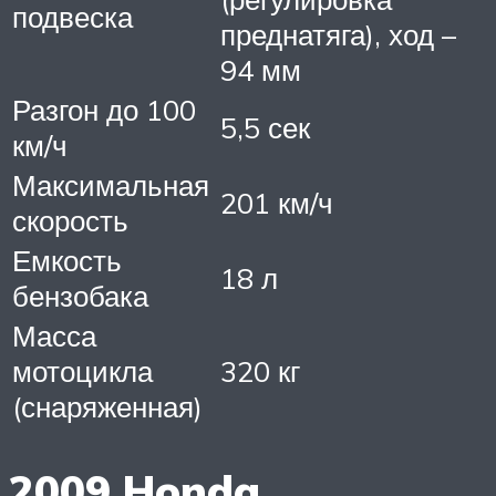
подвеска
преднатяга), ход –
94 мм
Разгон до 100
5,5 сек
км/ч
Максимальная
201 км/ч
скорость
Емкость
18 л
бензобака
Масса
мотоцикла
320 кг
(снаряженная)
2009 Honda