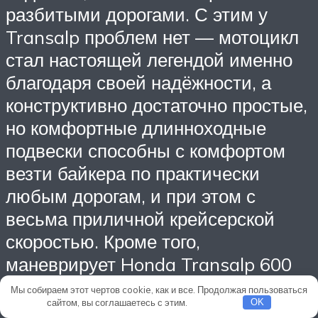
разбитыми дорогами. С этим у
Transalp проблем нет — мотоцикл
стал настоящей легендой именно
благодаря своей надёжности, а
конструктивно достаточно простые,
но комфортные длинноходные
подвески способны с комфортом
везти байкера по практически
любым дорогам, и при этом с
весьма приличной крейсерской
скоростью. Кроме того,
маневрирует Honda Transalp 600
тоже неплохо — узкие (90 мм и 130
Мы собираем этот чертов cookie, как и все. Продолжая пользоваться
сайтом, вы соглашаетесь с этим.
Подробнее
OK
мм спереди и сзади