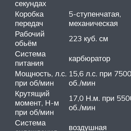
секундах
Коробка
5-ступенчатая,
передач
механическая
Рабочий
223 куб. см
обьём
Система
карбюратор
питания
Мощность, л.с.
15,6 л.с. при 750
при об/мин
об./мин
Крутящий
17,0 Н.м. при 550
момент, Н-м
об./мин
при об/мин
Система
воздушная