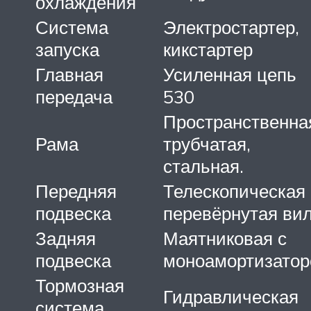
охлаждения
Система
Электростартер,
запуска
кикстартер
Главная
Усиленная цепь
передача
530
Пространственна
Рама
трубчатая,
стальная.
Передняя
Телескопическая
подвеска
перевёрнутая ви
Задняя
Маятниковая с
подвеска
моноамортизато
Тормозная
Гидравлическая
система