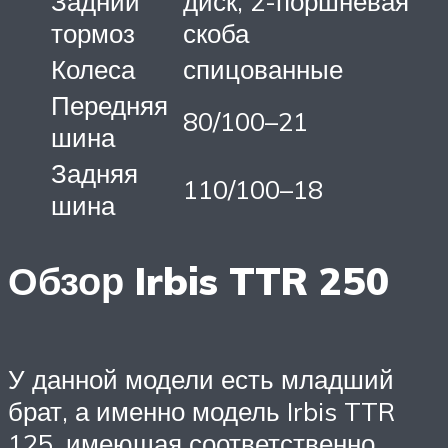
Задний
диск, 2-поршневая
тормоз
скоба
Колеса
спицованные
Передняя
80/100–21
шина
Задняя
110/100–18
шина
Обзор Irbis TTR 250
У данной модели есть младший
брат, а именно модель Irbis TTR
125, имеющая соответственно