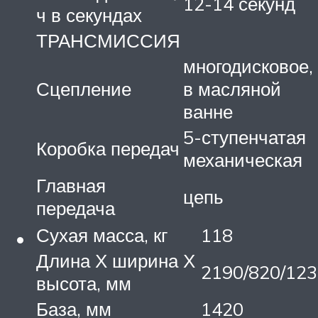
12-14 секунд
ч в секундах
ТРАНСМИССИЯ
многодисковое,
Сцепление
в масляной
ванне
5-ступенчатая
Коробка передач
механическая
Главная
цепь
передача
Сухая масса, кг
118
Длина Х ширина Х
2190/820/12
высота, мм
База, мм
1420