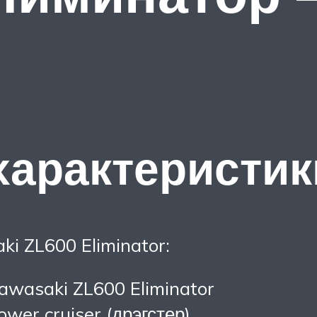
характеристик
i ZL600 Eliminator:
awasaki ZL600 Eliminator
ower cruiser (дрэгстер)