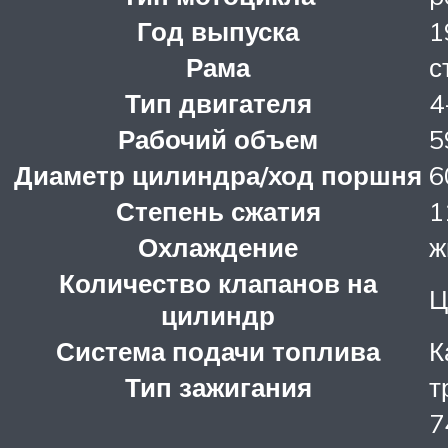
Год выпуска
1
Рама
с
Тип двигателя
4
Рабочий объем
5
Диаметр цилиндра/ход поршня
6
Степень сжатия
1
Охлаждение
ж
Количество клапанов на
Ц
цилиндр
Система подачи топлива
К
Тип зажигания
т
7