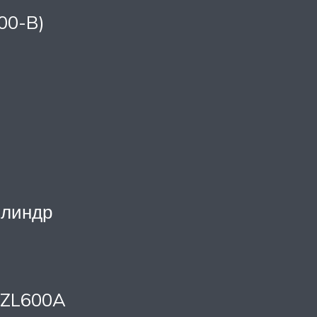
00-B)
илиндр
– ZL600A