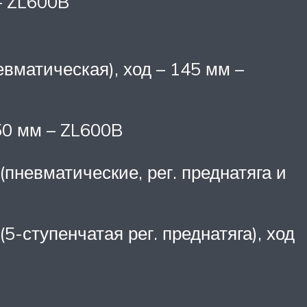
– ZL600B
вматическая), ход – 145 мм –
50 мм – ZL600B
пневматические, рег. преднатяга и
5-ступенчатая рег. преднатяга), ход