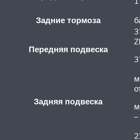
1
Задние тормоза
б
3
Z
Передняя подвеска
3
м
о
Задняя подвеска
м
–
2