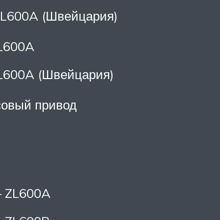
– ZL600A (Швейцария)
ZL600A
 ZL600A (Швейцария)
совый привод
– ZL600A