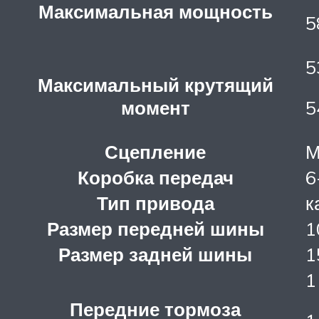
Максимальная мощность
5
5
Максимальный крутящий
момент
5
Сцепление
М
Коробка передач
6
Тип привода
к
Размер передней шины
1
Размер задней шины
1
1
Передние тормоза