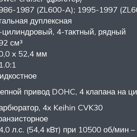
986-1987 (ZL600-A); 1995-1997 (ZL6
тальная дуплексная
-цилиндровый, 4-тактный, рядный
92 см³
0,0 x 52,4 мм
1.0:1
идкостное
епной привод DOHC, 4 клапана на ц
арбюратор, 4x Keihin CVK30
ранзисторное
4,0 л.с. (54,4 кВт) при 10500 об/мин 