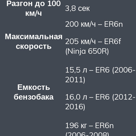
Разгон до 100
3,8 сек
км/ч
200 км/ч – ER6n
Максимальная
205 км/ч – ER6f
скорость
(Ninja 650R)
15,5 л – ER6 (2006-
2011)
Емкость
бензобака
16,0 л – ER6 (2012-
2016)
196 кг – ER6n
(2006-2008)