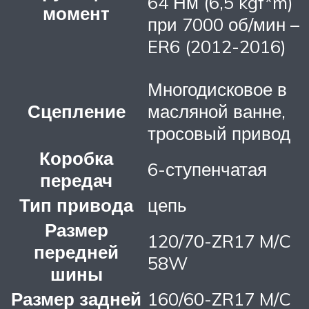
64 Нм (6,5 kgf*m)
момент
при 7000 об/мин –
ER6 (2012-2016)
Многодисковое в
Сцепление
масляной ванне,
тросовый привод
Коробка
6-ступенчатая
передач
Тип привода
цепь
Размер
120/70-ZR17 M/C
передней
58W
шины
Размер задней
160/60-ZR17 M/C