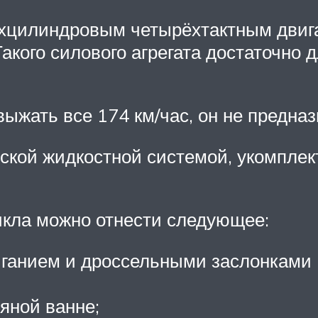
хцилиндровым четырёхтактным двиг
кого силового агрегата достаточно
ыжать все 174 км/час, он не предназ
еской жидкостной системой, укомпле
икла можно отнести следующее:
иганием и дроссельными заслонками K
яной ванне;