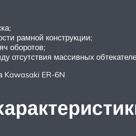
ка;
ости рамной конструкции;
яч оборотов;
иду отсутствия массивных обтекателе
ла Kawasaki ER-6N
характеристик