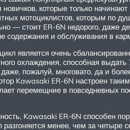
и новичков, которые только начинают
пытных мотоциклистов, которым по ду
ьно — стоит ER-6N недорого, даже д
не содержания и обслуживания в карм
оцикл является очень сбалансирован
ого охлаждения, способная выдать 7
 даже, пожалуй, многовато, да и бол
 мотор Kawasaki ER-6N настроен таки
делает перемещние в повседневных п
ность, Kawasaki ER-6N способен по
 разгоняется менее, чем за четыре с