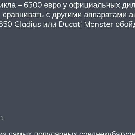
икла – 6300 евро у официальных дил
 сравнивать с другими аппаратами ан
V650 Gladius или Ducati Monster обо
n.
из самых популярных среднекубатурн