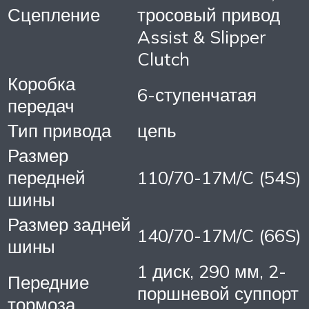
Сцепление
тросовый привод
Assist & Slipper
Clutch
Коробка
6-ступенчатая
передач
Тип привода
цепь
Размер
передней
110/70-17M/C (54S)
шины
Размер задней
140/70-17M/C (66S)
шины
1 диск, 290 мм, 2-
Передние
поршневой суппорт
тормоза