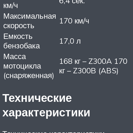
6,4 сек.
км/ч
Максимальная
170 км/ч
скорость
Емкость
17,0 л
бензобака
Масса
168 кг – Z300A 170
мотоцикла
кг – Z300B (ABS)
(снаряженная)
Технические
характеристики