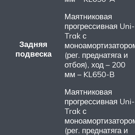
Маятниковая
прогрессивная Uni-
Trak с
Задняя
моноамортизаторо
подвеска
(рег. преднатяга и
отбоя), ход – 200
мм – KL650-B
Маятниковая
прогрессивная Uni-
Trak с
моноамортизаторо
(рег. преднатяга и