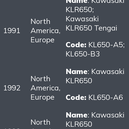
KLR650;
Kawasaki
North
KLR650 Tengai
1991
America,
Europe
Code:
KL650-A5;
KL650-B3
Name
: Kawasaki
North
KLR650
1992
America,
Europe
Code:
KL650-A6
Name
: Kawasaki
North
KLR650