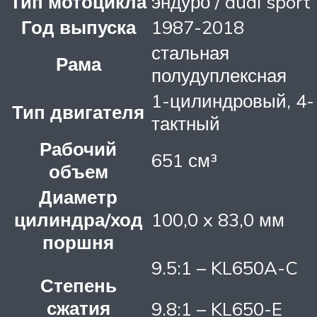
Тип мотоцикла
эндуро / dual sport
Год выпуска
1987-2018
стальная
Рама
полудуплексная
1-цилиндровый, 4-
Тип двигателя
тактный
Рабочий
651 см³
объем
Диаметр
цилиндра/ход
100,0 x 83,0 мм
поршня
9.5:1 – KL650A-C
Степень
сжатия
9.8:1 – KL650-E