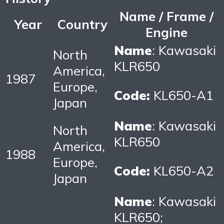
Name / Frame /
Year
Country
Engine
Name
: Kawasaki
North
KLR650
America,
1987
Europe,
Code:
KL650-A1
Japan
Name
: Kawasaki
North
KLR650
America,
1988
Europe,
Code:
KL650-A2
Japan
Name
: Kawasaki
KLR650;