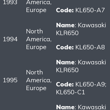
1993
America,
Europe
Code:
KL650-A7
Name
: Kawasaki
North
KLR650
1994
America,
Europe
Code:
KL650-A8
Name
: Kawasaki
KLR650
North
1995
America,
Code:
KL650-A9;
Europe
KL650-C1
Name
: Kawasaki