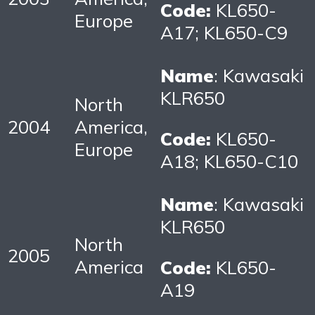
Code:
KL650-
Europe
A17; KL650-C9
Name
: Kawasaki
KLR650
North
2004
America,
Code:
KL650-
Europe
A18; KL650-C10
Name
: Kawasaki
KLR650
North
2005
America
Code:
KL650-
A19