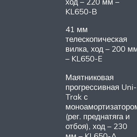
ход – 220 мм –
KL650-B
41 мм
телескопическая
вилка, ход – 200 м
– KL650-E
Маятниковая
прогрессивная Uni-
Trak с
моноамортизаторо
(рег. преднатяга и
отбоя), ход – 230
мм – KL650-A