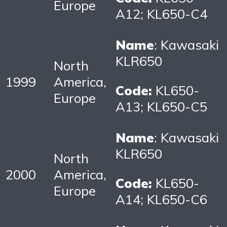
Europe
A12; KL650-C4
Name
: Kawasaki
KLR650
North
1999
America,
Code:
KL650-
Europe
A13; KL650-C5
Name
: Kawasaki
KLR650
North
2000
America,
Code:
KL650-
Europe
A14; KL650-C6