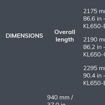
2175 m
86,6 in 
KL650-
Overall
DIMENSIONS
length
2190 m
86,2 in 
KL650-
2295 m
90,4 in 
KL650-
940 mm /
37,0 in –