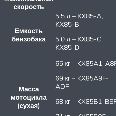
скорость
5,5 л – KX85-A,
KX85-B
Емкость
бензобака
5,0 л – KX85-C,
KX85-D
65 кг – KX85A1-A8
69 кг – KX85A9F-
ADF
Масса
мотоцикла
68 кг – KX85B1-B8
(сухая)