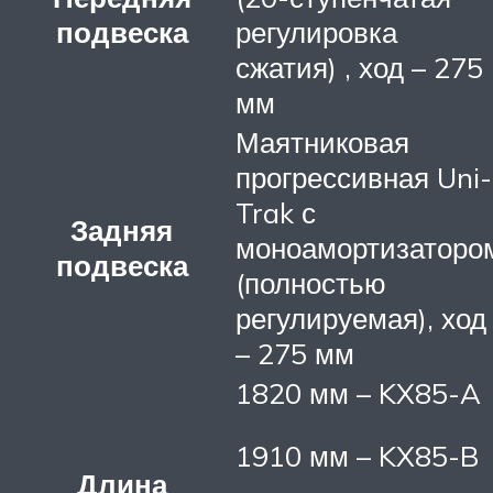
подвеска
регулировка
сжатия) , ход – 275
мм
Маятниковая
прогрессивная Uni-
Trak с
Задняя
моноамортизаторо
подвеска
(полностью
регулируемая), ход
– 275 мм
1820 мм – KX85-A
1910 мм – KX85-B
Длина