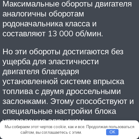
Максимальные обороты двигателя
аналогичны оборотам
родоначальника класса и
составляют 13 000 об/мин.
Но эти обороты достигаются без
ущерба для эластичности
двигателя благодаря
установленной системе впрыска
топлива с двумя дроссельными
заслонками. Этому способствуют и
специальные настройки блока
управления впрыском.
Мы собираем этот чертов cookie, как и все. Продолжая пользоваться
сайтом, вы соглашаетесь с этим.
Подробнее
OK
Благодаря этим опциям байк со