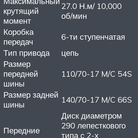
Максимальный
27.0 Н.м/ 10,000
крутящий
об/мин
момент
Коробка
6-ти ступенчатая
передач
Тип привода
цепь
Размер
передней
110/70-17 M/C 54S
шины
Размер задней
140/70-17 M/C 66S
шины
Диск диаметром
290 лепесткового
Передние
типа с 2-х