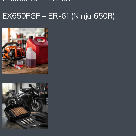
EX650FGF – ER-6f (Ninja 650R).